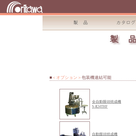
■
＜オプション＞
包装機連結可能
全自動饅頭焼成機
S-Ⅱ24THF
自動饅頭焼成機