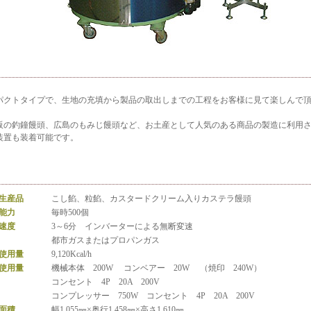
パクトタイプで、生地の充填から製品の取出しまでの工程をお客様に見て楽しんで
阪の釣鐘饅頭、広島のもみじ饅頭など、お土産として人気のある商品の製造に利用
装置も装着可能です。
生産品
こし餡、粒餡、カスタードクリーム入りカステラ饅頭
能力
毎時500個
速度
3～6分 インバーターによる無断変速
都市ガスまたはプロパンガス
使用量
9,120Kcal/h
使用量
機械本体 200W コンベアー 20W （焼印 240W）
コンセント 4P 20A 200V
コンプレッサー 750W コンセント 4P 20A 200V
面積
幅1,055㎜×奥行1,458㎜×高さ1,610㎜