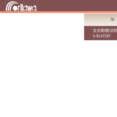
全自動饅頭焼
S-Ⅱ24THF