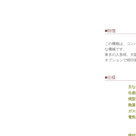
■特徴
この機種は、コン
な機械です。
東京の人形焼、大
オプションで焼印
■仕様
主な
生産
焼型
熱源
ガス
電気
据付