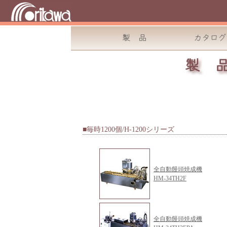
■毎時1200個/H-1200シリーズ
全自動饅頭焼成機
HM-34TH2F
全自動饅頭焼成機