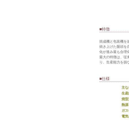
■特徴
焼成機と包装機を
焼き上げた饅頭を
化が進み最も合理
最大の特徴は、従
り、生産能力を損
■仕様
主な
生産
焼型
熱源
ガス
電気