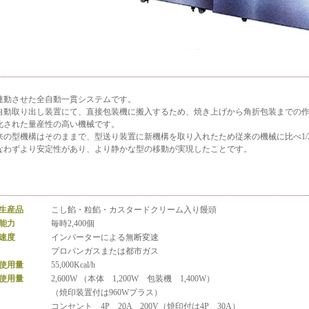
連動させた全自動一貫システムです。
自動取り出し装置にて、直接包装機に搬入するため、焼き上げから角折包装までの
化された量産性の高い機械です。
来の型機構はそのままで、型送り装置に新機構を取り入れたため従来の機械に比べ1/
なわずより安定性があり、より静かな型の移動が実現したことです。
生産品
こし餡・粒餡・カスタードクリーム入り饅頭
能力
毎時2,400個
速度
インバーターによる無断変速
プロパンガスまたは都市ガス
使用量
55,000Kcal/h
使用量
2,600W （本体 1,200W 包装機 1,400W）
（焼印装置付は960Wプラス）
コンセント 4P 20A 200V（焼印付は4P 30A）