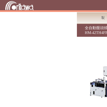
全自動
饅頭
HM-42TH4F