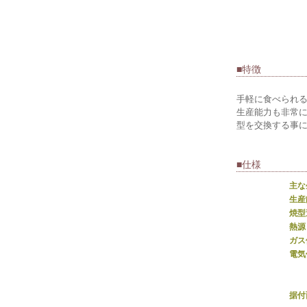
■特徴
手軽に食べられ
生産能力も非常
型を交換する事
■仕様
主な
生産
焼型
熱源
ガス
電気
据付