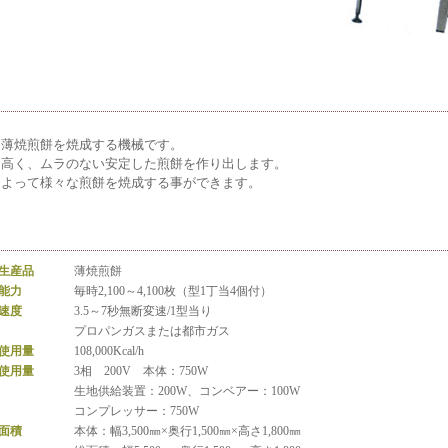
る薄焼煎餅を焼成する機械です。
に高く、ムラのない安定した煎餅を作り出します。
によって様々な煎餅を焼成する事ができます。
生産品
薄焼煎餅
能力
毎時2,100～4,100枚（型1丁当4個付）
速度
3.5～7秒無断変速/1型当り
プロパンガスまたは都市ガス
使用量
108,000Kcal/h
使用量
3相 200V 本体：750W
生地供給装置：200W、コンベアー：100W
コンプレッサー：750W
面積
本体：幅3,500㎜×奥行1,500㎜×高さ1,800㎜