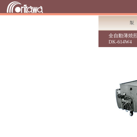
全自動薄焼煎
DK-614W4