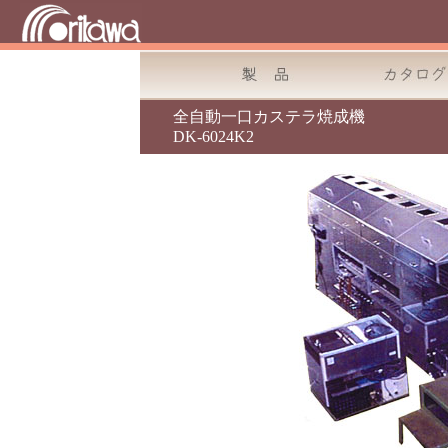
全自動一口カステラ焼成機
DK-6024K2