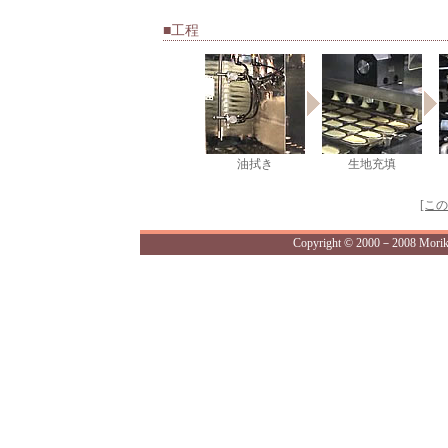
■工程
油拭き
生地充填
[こ
Copyright © 2000－2008 Morikaw