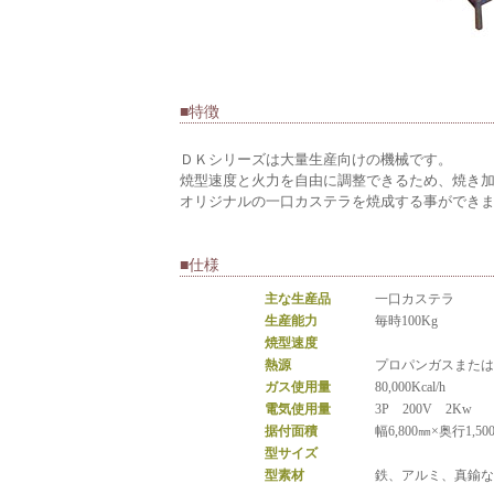
■特徴
ＤＫシリーズは大量生産向けの機械です。
焼型速度と火力を自由に調整できるため、焼き
オリジナルの一口カステラを焼成する事ができ
■仕様
主な生産品
一口カステラ
生産能力
毎時100Kg
焼型速度
熱源
プロパンガスまたは
ガス使用量
80,000Kcal/h
電気使用量
3P 200V 2Kw
据付面積
幅6,800㎜×奥行1,50
型サイズ
型素材
鉄、アルミ、真鍮な