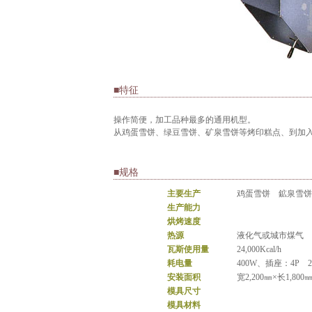
■特征
操作简便，加工品种最多的通用机型。
从鸡蛋雪饼、绿豆雪饼、矿泉雪饼等烤印糕点、到加
■规格
主要生产
鸡蛋雪饼 鉱泉雪饼
生产能力
烘烤速度
热源
液化气或城市煤气
瓦斯使用量
24,000Kcal/h
耗电量
400W、插座：4P 2
安装面积
宽2,200㎜×长1,800
模具尺寸
模具材料