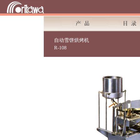
自动雪饼烘烤机
R-108