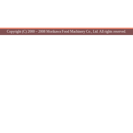
Copyright (C) 2000－2008 Morikawa Food Machinery Co., Ltd. All rights reserved.