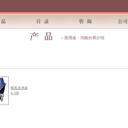
～按用途・功能分类介绍
模具洗浄器
S-100