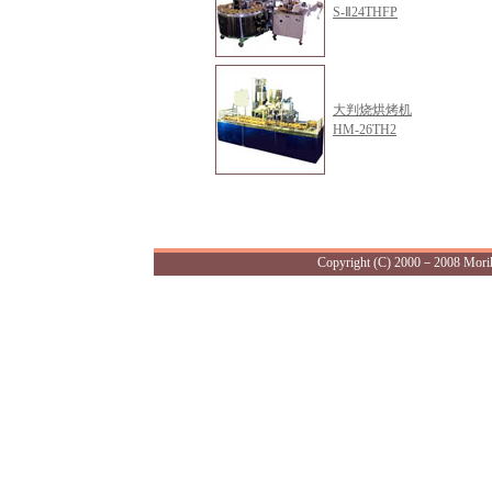
S-Ⅱ24THFP
大判烧烘烤机
HM-26TH2
Copyright (C) 2000－2008 Morika